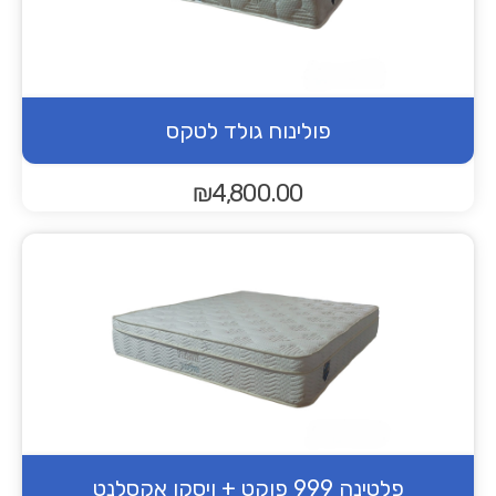
פולינוח גולד לטקס
₪
4,800.00
פלטינה 999 פוקט + ויסקו אקסלנט